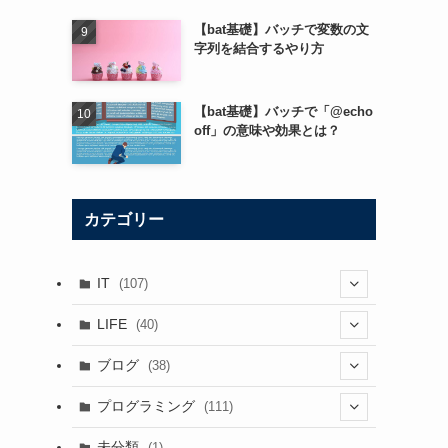
【bat基礎】バッチで変数の文
字列を結合するやり方
【bat基礎】バッチで「@echo
off」の意味や効果とは？
カテゴリー
IT
(107)
(57)
LIFE
(40)
(28)
(7)
ブログ
(38)
(72)
(6)
(2)
プログラミング
(111)
(13)
(6)
(21)
(41)
未分類
(1)