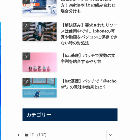
方！waitlnやifとの組み合わせ
場合分けも
【解決済み】要求されたリソー
スは使用中です。iphoneの写
真や動画をパソコンに保存でき
ない時の対処法
【bat基礎】バッチで変数の文
字列を結合するやり方
【bat基礎】バッチで「@echo
off」の意味や効果とは？
カテゴリー
IT
(107)