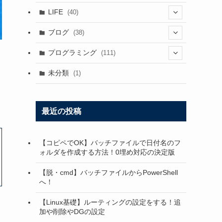
(57)
LIFE
(40)
(28)
(7)
ブログ
(38)
(72)
(6)
(2)
プログラミング
(111)
(13)
(6)
(21)
(41)
未分類
(1)
(6)
(2)
(13)
(6)
(5)
(2)
(1)
(18)
最近の投稿
(4)
(1)
【コピペでOK】バッチファイルで日付名のフ
(1)
(6)
ォルダを作成する方法！0埋め対応の決定版
(1)
(16)
【脱・cmd】バッチファイルからPowerShell
(1)
へ！
(2)
【Linux基礎】ルーティングの設定をする！追
(20)
加や削除やDGの設定