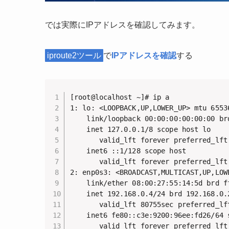
では実際にIPアドレスを確認してみます。
iproute2ツール
で
IPアドレスを確認
する
[root@localhost ~]# ip a

1: lo: <LOOPBACK,UP,LOWER_UP> mtu 6553
    link/loopback 00:00:00:00:00:00 brd
    inet 127.0.0.1/8 scope host lo

       valid_lft forever preferred_lft 
    inet6 ::1/128 scope host

       valid_lft forever preferred_lft 
2: enp0s3: <BROADCAST,MULTICAST,UP,LOW
    link/ether 08:00:27:55:14:5d brd ff
    inet 192.168.0.4/24 brd 192.168.0.
       valid_lft 80755sec preferred_lft
    inet6 fe80::c3e:9200:96ee:fd26/64 s
       valid_lft forever preferred_lft