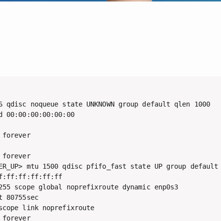
6 qdisc noqueue state UNKNOWN group default qlen 1000

 00:00:00:00:00:00

forever

forever

ER_UP> mtu 1500 qdisc pfifo_fast state UP group default 
:ff:ff:ff:ff:ff

255 scope global noprefixroute dynamic enp0s3

 80755sec

cope link noprefixroute

 forever