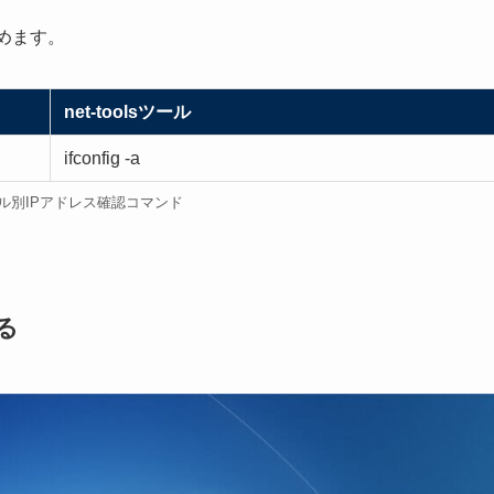
めます。
net-toolsツール
ifconfig -a
ツール別IPアドレス確認コマンド
る