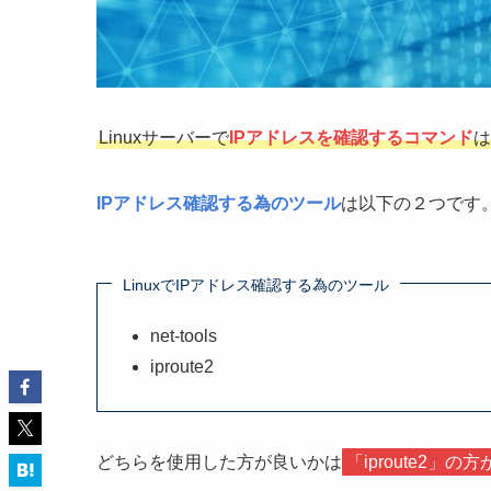
Linuxサーバーで
IPアドレスを確認するコマンド
は
IPアドレス確認する為のツール
は以下の２つです
LinuxでIPアドレス確認する為のツール
net-tools
iproute2
どちらを使用した方が良いかは
「iproute2」の