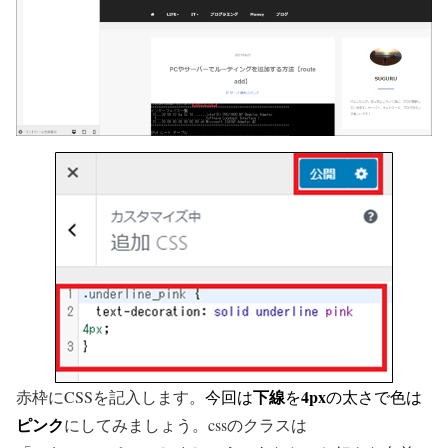
下線
4px
赤枠にCSSを記入します。
今回は
を
の太さで色は
ピンク
にしてみましょう。cssのクラスは